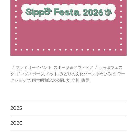
投
カ
タ
ファミリーイベント
,
スポーツ＆アウトドア
しっぽフェス
稿
テ
グ
タ
,
ドッグスポーツ
,
ペット
,
みどりの文化ゾーンゆめひろば
,
ワー
日:
ゴ
クショップ
,
国営昭和記念公園
,
犬
,
立川
,
防災
リ
ー
2025
2026