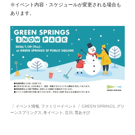
※イベント内容・スケジュールが変更される場合も
あります。
投
カ
タ
イベント情報
,
ファミリーイベント
GREEN SPRINGS
,
グリ
稿
テ
グ
ーンスプリングス
,
冬イベント
,
立川
,
雪あそび
日:
ゴ
リ
ー