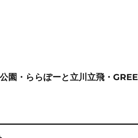
園・ららぽーと立川立飛・GREEN 
ト