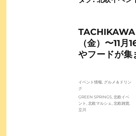
TACHIKAWA 
（金）〜11月1
やフードが集
投
カ
イベント情報
,
グルメ＆ドリン
稿
テ
ク
日:
ゴ
タ
GREEN SPRINGS
,
北欧イベ
リ
グ
ント
,
北欧マルシェ
,
北欧雑貨
,
ー
立川