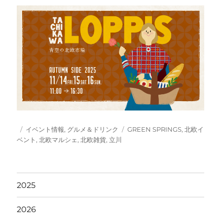
投
カ
タ
イベント情報
,
グルメ＆ドリンク
GREEN SPRINGS
,
北欧イ
稿
テ
グ
ベント
,
北欧マルシェ
,
北欧雑貨
,
立川
日:
ゴ
リ
ー
2025
2026