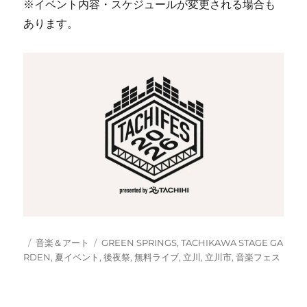
※イベント内容・スケジュールが変更される場合も
あります。
投
カ
タ
音楽＆アート
GREEN SPRINGS
,
TACHIKAWA STAGE GA
稿
テ
グ
RDEN
,
夏イベント
,
後夜祭
,
無料ライブ
,
立川
,
立川市
,
音楽フェス
日:
ゴ
リ
ー