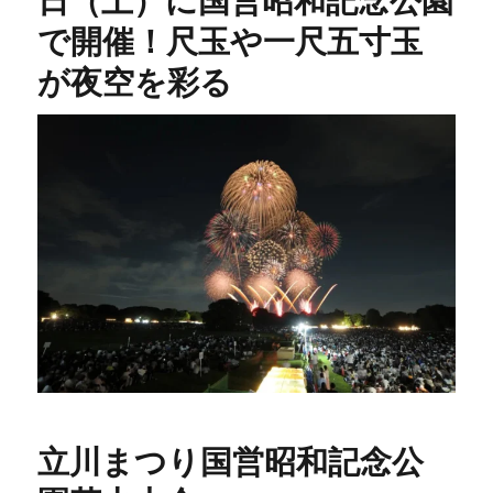
日（土）に国営昭和記念公園
で開催！尺玉や一尺五寸玉
が夜空を彩る
立川まつり国営昭和記念公