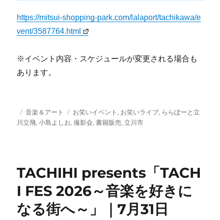
https://mitsui-shopping-park.com/lalaport/tachikawa/e
vent/3587764.html
※イベント内容・スケジュールが変更される場合も
あります。
投
カ
タ
音楽＆アート
お笑いイベント
,
お笑いライブ
,
ららぽーと立
稿
テ
グ
川立飛
,
小島よしお
,
撮影会
,
書籍販売
,
立川市
日:
ゴ
リ
ー
TACHIHI presents「TACH
I FES 2026～音楽を好きに
なる街へ～」｜7月31日