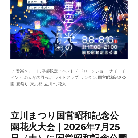
投
カ
タ
音楽＆アート
,
季節限定イベント
ドローンショー
,
ナイトイ
稿
テ
グ
ベント
,
みんなの原っぱ
,
ライトアップ
,
ランタン
,
国営昭和記念公
日:
ゴ
園
,
夏祭り
,
東京都
,
立川市
,
花火
リ
ー
立川まつり国営昭和記念公
園花火大会｜2026年7月25