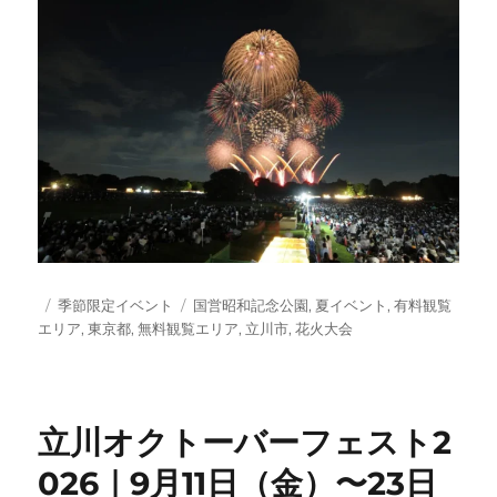
投
カ
タ
季節限定イベント
国営昭和記念公園
,
夏イベント
,
有料観覧
稿
テ
グ
エリア
,
東京都
,
無料観覧エリア
,
立川市
,
花火大会
日:
ゴ
リ
ー
立川オクトーバーフェスト2
026｜9月11日（金）〜23日