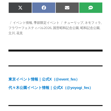
Share
Share
Share
Share
X
F
E
S
on
on
on
on
(
a
m
M
T
c
a
S
w
e
i
投
カ
タ
イベント情報
,
季節限定イベント
チューリップ
,
ネモフィラ
,
i
b
l
稿
テ
グ
フラワーフェスティバル2026
,
国営昭和記念公園
,
昭和記念公園
,
t
o
日:
ゴ
立川
,
花見
t
o
e
k
リ
r
ー
)
投
稿
ナ
東京イベント情報｜公式X（@event_fes）
ビ
代々木公園イベント情報｜公式X（@yoyogi_fes）
ゲ
ー