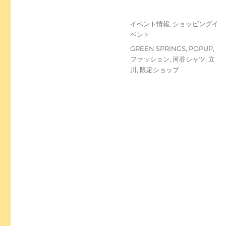
投
カ
イベント情報
,
ショッピングイ
稿
テ
ベント
日:
ゴ
タ
GREEN SPRINGS
,
POPUP
,
リ
グ
ファッション
,
河谷シャツ
,
立
ー
川
,
限定ショップ